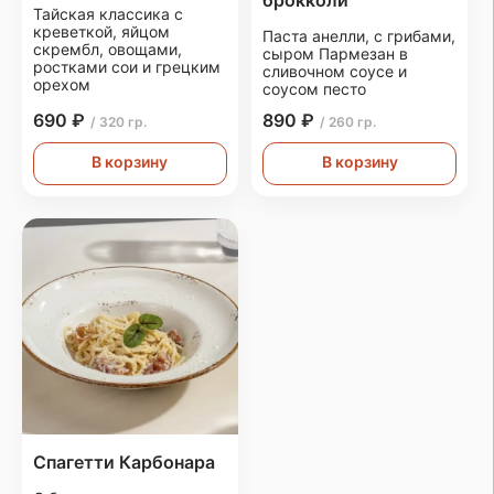
брокколи
Тайская классика с
креветкой, яйцом
Паста анелли, с грибами,
скрембл, овощами,
сыром Пармезан в
ростками сои и грецким
сливочном соусе и
орехом
соусом песто
690 ₽
890 ₽
/ 320 гр.
/ 260 гр.
В корзину
В корзину
Спагетти Карбонара